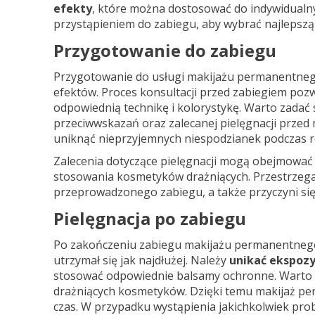
efekty
, które można dostosować do indywidualnyc
przystąpieniem do zabiegu, aby wybrać najlepszą
Przygotowanie do zabiegu
Przygotowanie do
usługi makijażu permanentneg
efektów. Proces konsultacji przed zabiegiem poz
odpowiednią technikę i kolorystykę. Warto zadać 
przeciwwskazań oraz zalecanej pielęgnacji prze
uniknąć nieprzyjemnych niespodzianek podczas re
Zalecenia dotyczące pielęgnacji mogą obejmowa
stosowania kosmetyków drażniących. Przestrzeg
przeprowadzonego zabiegu, a także przyczyni się
Pielęgnacja po zabiegu
Po zakończeniu zabiegu makijażu permanentnego w
utrzymał się jak najdłużej. Należy
unikać ekspozyc
stosować odpowiednie balsamy ochronne. Warto 
drażniących kosmetyków. Dzięki temu makijaż per
czas. W przypadku wystąpienia jakichkolwiek probl