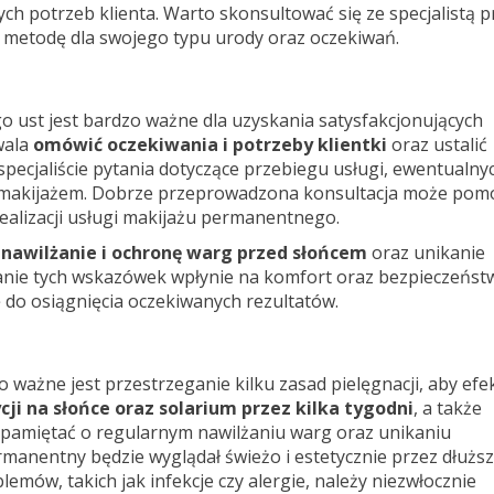
h potrzeb klienta. Warto skonsultować się ze specjalistą p
 metodę dla swojego typu urody oraz oczekiwań.
o ust
jest bardzo ważne dla uzyskania satysfakcjonujących
wala
omówić oczekiwania i potrzeby klientki
oraz ustalić
specjaliście pytania dotyczące przebiegu usługi, ewentualny
d makijażem. Dobrze przeprowadzona konsultacja może pom
alizacji usługi makijażu permanentnego.
ć
nawilżanie i ochronę warg przed słońcem
oraz unikanie
anie tych wskazówek wpłynie na komfort oraz bezpieczeńst
 do osiągnięcia oczekiwanych rezultatów.
ażne jest przestrzeganie kilku zasad pielęgnacji, aby efe
ji na słońce oraz solarium przez kilka tygodni
, a także
pamiętać o regularnym nawilżaniu warg oraz unikaniu
manentny będzie wyglądał świeżo i estetycznie przez dłuższ
emów, takich jak infekcje czy alergie, należy niezwłocznie