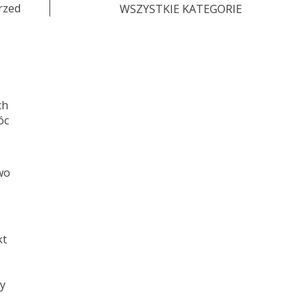
rzed
WSZYSTKIE KATEGORIE
ch
óc
wo
kt
y