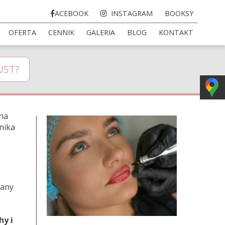
ACEBOOK
INSTAGRAM
BOOKSY
OFERTA
CENNIK
GALERIA
BLOG
KONTAKT
UST?
na
nika
wany
hy i