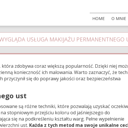
HOME
O MNIE
 WYGLĄDA USŁUGA MAKIJAŻU PERMANENTNEGO 
 która zdobywa coraz większą popularność. Dzięki niej moż
zienną konieczność ich malowania. Warto zaznaczyć, że tech
ach przyczynił się do poprawy jakości oraz bezpieczeństwa
ego ust
owane są różne techniki, które pozwalają uzyskać oczeki
a na stopniowym przejściu koloru od jaśniejszego do
ająca się na podkreśleniu kształtu warg. Pełne wypełnienie
wierzchni ust.
Każda z tych metod ma swoje unikalne cec