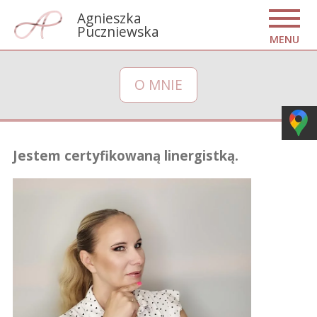
Agnieszka
Puczniewska
MENU
O MNIE
Jestem certyfikowaną linergistką.