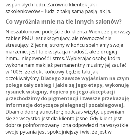
wspaniałych ludzi. Zarówno klientek jak i
szkoleniowców – ludzi z taką samą pasją jak ja.
Co wyróżnia mnie na tle innych salonów?
Nieszablonowe podejście do klienta. Wiem, że pierwszy
zabieg PMU jest ekscytujący, ale równocześnie
stresujący. Z jednej strony w końcu spełniamy swoje
marzenie, jest to ekscytacja i radość, ale z drugiej
hmm… niepewność i stres. Wybierając osobę która
wykona nam makijaż permanentny musimy jej zaufać
w 100%, że efekt końcowy będzie taki jak
oczekiwałyśmy.
Dlatego zawsze wyjaśniam na czym
polega cały zabieg i jakie są jego etapy, wykonuję
rysunek wstępny, dopiero po jego akceptacji
przechodzimy do pigmentacji i zawsze przekazuję
informacje dotyczące pielęgnacji pozabiegowej.
Dbam o dobrą atmosferę podczas wizyty, upewniam
się że wszystko jest dla klienta jasne. Gdy klient jest
dobrze poinformowany i zna odpowiedzi na wszystkie
swoje pytania jest spokojniejszy i wie, że jest w